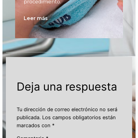
procedimiento.
pu
no
Leer más
Le
Deja una respuesta
Tu dirección de correo electrónico no será
publicada.
Los campos obligatorios están
marcados con
*