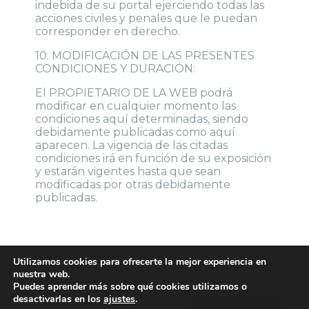
indebida de su portal ejerciendo todas las
acciones civiles y penales que le puedan
corresponder en derecho.
10. MODIFICACIÓN DE LAS PRESENTES
CONDICIONES Y DURACIÓN:
El PROPIETARIO DE LA WEB podrá
modificar en cualquier momento las
condiciones aquí determinadas, siendo
debidamente publicadas como aquí
aparecen. La vigencia de las citadas
condiciones irá en función de su exposición
y estarán vigentes hasta que sean
modificadas por otras debidamente
publicadas.
Utilizamos cookies para ofrecerte la mejor experiencia en
nuestra web.
Puedes aprender más sobre qué cookies utilizamos o
desactivarlas en los
ajustes
.
Dr J L Mas
Funciona gracias a
WordPress