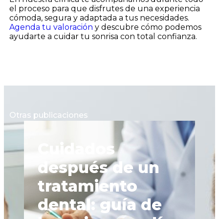
el proceso para que disfrutes de una experiencia
cómoda, segura y adaptada a tus necesidades.
Agenda tu valoración
y descubre cómo podemos
ayudarte a cuidar tu sonrisa con total confianza.
Otras publicaciones
Q
Cuidados
d
después de un
i
tratamiento
g
dental: guía de
f