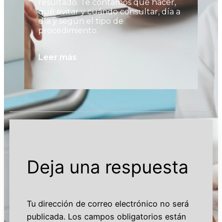
resultado. Te contamos qué hacer,
to
qué evitar y cuándo consultar, día a
có
día y según el tipo de
al
procedimiento.
pu
no
Leer más
Le
Deja una respuesta
Tu dirección de correo electrónico no será
publicada.
Los campos obligatorios están