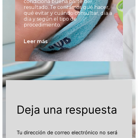
condiciona buena parte del
os
resultado. Te contamos qué hacer,
to
qué evitar y cuándo consultar, día a
có
día y según el tipo de
al
procedimiento.
pu
no
Leer más
Le
Deja una respuesta
Tu dirección de correo electrónico no será