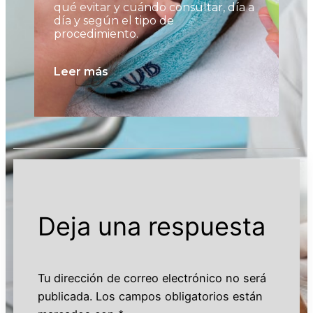
qué evitar y cuándo consultar, día a
có
día y según el tipo de
al
procedimiento.
pu
no
Leer más
Le
Deja una respuesta
Tu dirección de correo electrónico no será
publicada.
Los campos obligatorios están