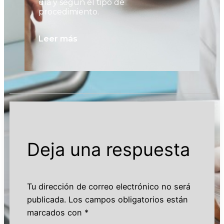
día y según el tipo de
al
procedimiento.
pu
no
Leer más
Le
Deja una respuesta
Tu dirección de correo electrónico no será
publicada.
Los campos obligatorios están
marcados con
*