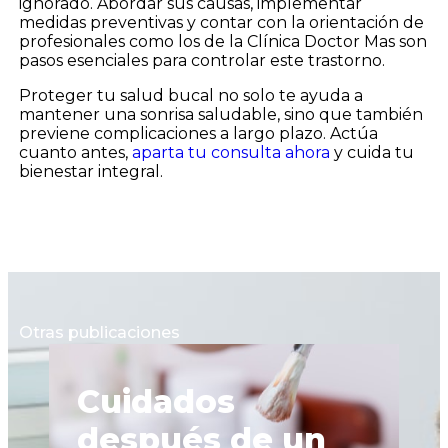
ignorado. Abordar sus causas, implementar
medidas preventivas y contar con la orientación de
profesionales como los de la Clínica Doctor Mas son
pasos esenciales para controlar este trastorno.
Proteger tu salud bucal no solo te ayuda a
mantener una sonrisa saludable, sino que también
previene complicaciones a largo plazo. Actúa
cuanto antes,
aparta tu consulta ahora
y cuida tu
bienestar integral.
Otras publicaciones
Q
Cuidados
d
después de un