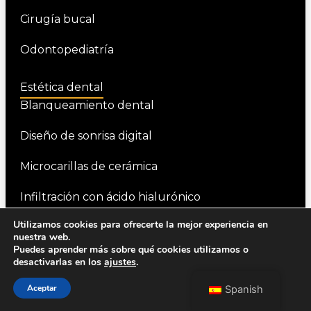
Cirugía bucal
Odontopediatría
Estética dental
Blanqueamiento dental
Diseño de sonrisa digital
Microcarillas de cerámica
Infiltración con ácido hialurónico
Utilizamos cookies para ofrecerte la mejor experiencia en
Precio y financiación
nuestra web.
Puedes aprender más sobre qué cookies utilizamos o
Precio y financiación
desactivarlas en los
ajustes
.
Precio y financiación
Aceptar
Spanish