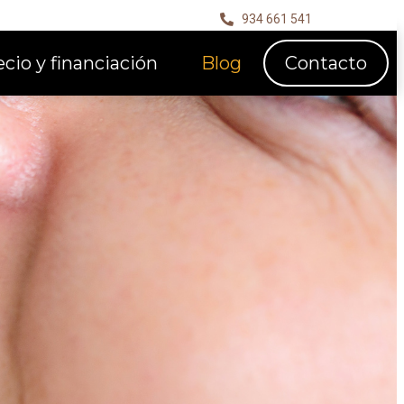
934 661 541
ecio y financiación
Blog
Contacto