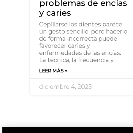
problemas de encías
y caries
Cepillarse los dientes parece
un gesto sencillo, pero hacerlo
de forma incorrecta puede
favorecer caries y
enfermedades de las encías.
La técnica, la frecuencia y
LEER MÁS »
diciembre 4, 2025