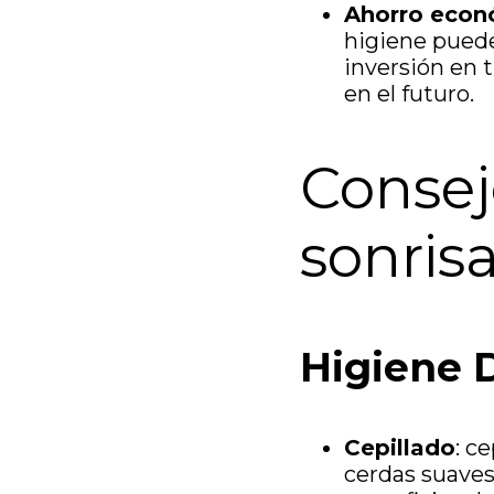
Ahorro econ
higiene puede
inversión en 
en el futuro.
Consej
sonris
Higiene D
Cepillado
: c
cerdas suaves