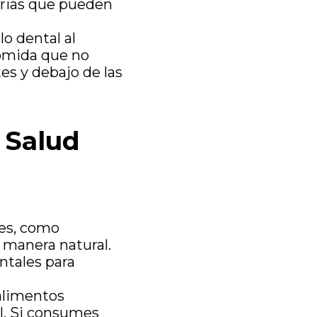
terias que pueden
lo dental al
comida que no
tes y debajo de las
 Salud
tes, como
 manera natural.
ntales para
 alimentos
l. Si consumes