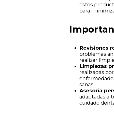
estos product
para minimiza
Importanc
Revisiones r
problemas ant
realizar limpi
Limpiezas pr
realizadas po
enfermedades.
sanas.
Asesoría per
adaptadas a t
cuidado denta