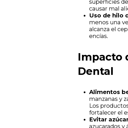
superficies de
causar mal ali
Uso de hilo 
menos una vez
alcanza el cep
encías.
Impacto d
Dental
Alimentos be
manzanas y za
Los productos
fortalecer el
Evitar azúca
azucarados y 