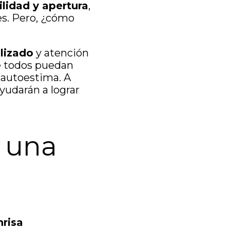
lidad y apertura
,
les. Pero, ¿cómo
lizado
y atención
e todos puedan
 autoestima. A
yudarán a lograr
 una
nrisa