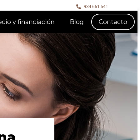
934 661 541
ecio y financiación
Blog
Contacto
na