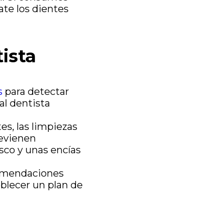
ate los dientes
tista
s
para detectar
al dentista
es, las limpiezas
revienen
sco y unas encías
comendaciones
blecer un plan de