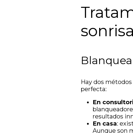
Tratam
sonris
Blanquea
Hay dos métodos p
perfecta:
En consultor
blanqueadores
resultados in
En casa
: exi
Aunque son má