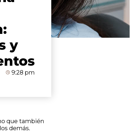
:
s y
entos
9:28 pm
sino que también
 los demás.