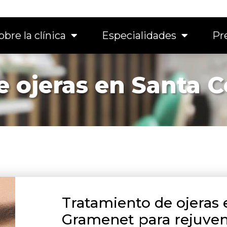
obre la clínica
Especialidades
Pr
e ojeras en Santa 
Tratamiento de ojeras
Gramenet para rejuven