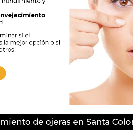
n hundimiento y
envejecimiento
,
ad
minar si el
s la mejor opción o si
otros
amiento de ojeras en Santa Co