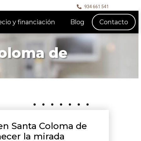
934 661 541
ecio y financiación
Blog
Contacto
Coloma de
 en Santa Coloma de
ecer la mirada