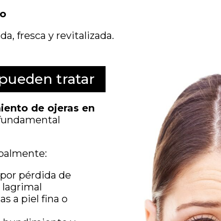
do
, fresca y revitalizada.
 pueden tratar
iento de ojeras en
 fundamental
ipalmente:
 por pérdida de
 lagrimal
as a piel fina o